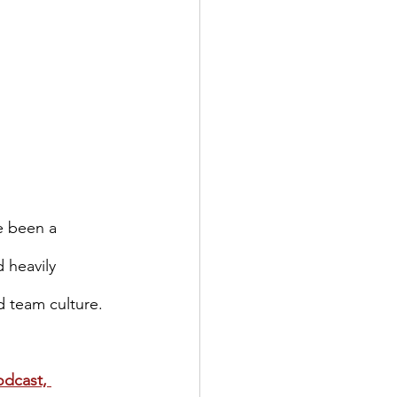
e been a 
 heavily 
 team culture.
dcast, 