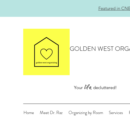
Featured in CNB
GOLDEN WEST ORG
life
Your
, decluttered!
Home
Meet Dr. Raz
Organizing by Room
Services