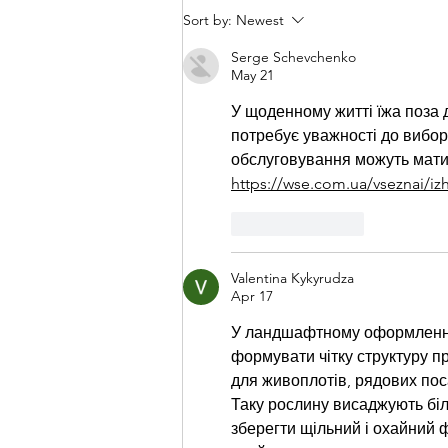
Moving Unpacked: How
Sort by:
Newest
Professional Unpacking Services
Serge Schevchenko
Make Relocation Easier
May 21
У щоденному житті їжа поза 
потребує уважності до вибор
обслуговування можуть мати 
https://wse.com.ua/vseznai/
Like
Reply
Valentina Kykyrudza
Apr 17
У ландшафтному оформленні 
формувати чітку структуру пр
для живоплотів, рядових пос
Таку рослину висаджують біля
зберегти щільний і охайний 