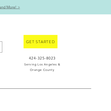
 and More! >
GET STARTED
424-325-8023
Serving Los Angeles &
Orange County