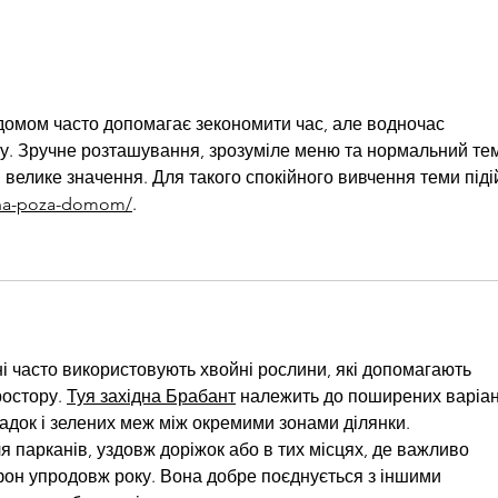
Dr. Julia Raz Featured on the
Movi
Serving Smiles Podcast
Profe
Make 
домом часто допомагає зекономити час, але водночас 
у. Зручне розташування, зрозуміле меню та нормальний те
велике значення. Для такого спокійного вивчення теми піді
izha-poza-domom/
.
часто використовують хвойні рослини, які допомагають 
остору. 
Туя західна Брабант
 належить до поширених варіан
адок і зелених меж між окремими зонами ділянки.
 парканів, уздовж доріжок або в тих місцях, де важливо 
фон упродовж року. Вона добре поєднується з іншими 