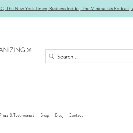
C, The New York Times, Business Insider, The Minimalists Podcast,
ANIZING
®
Press & Testimonials
Shop
Blog
Contact