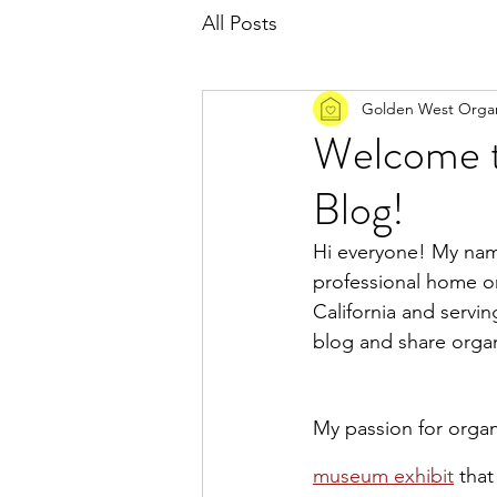
All Posts
Golden West Organ
Welcome t
Blog!
Hi everyone! My nam
professional home o
California and servin
blog and share organi
My passion for orga
museum exhibit
that