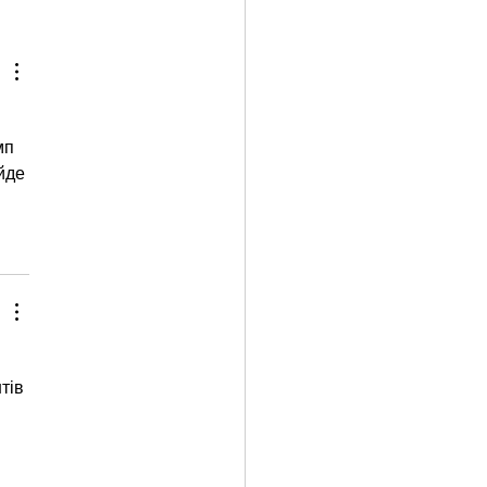
ng Unpacked: How
ssional Unpacking Services
Relocation Easier
мп 
йде 
тів 