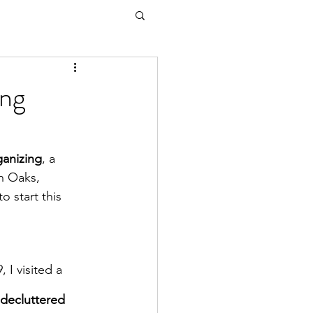
ing
anizing
, a 
n Oaks, 
 start this 
, I visited a 
 decluttered 