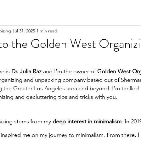
izing
Jul 31, 2025
1 min read
o the Golden West Organiz
e is
 Dr. Julia Raz 
and I'm the owner of 
Golden West Org
rganizing and unpacking company based out of Sherma
g the Greater Los Angeles area and beyond. I'm thrilled to
zing and decluttering tips and tricks with you. 
nizing stems from my 
deep interest in minimalism
. In 2019
 inspired me on my journey to minimalism. From there, 
I